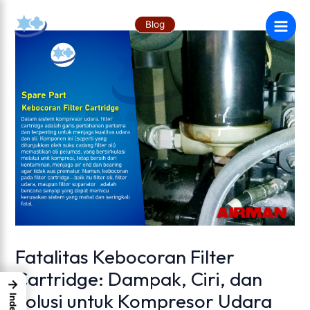
Skip
Post
Main
to
navigation
Blog
content
Men
Fatalitas Kebocoran Filter
Cartridge: Dampak, Ciri, dan
→
Solusi untuk Kompresor Udara
Index