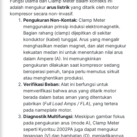
Fungsi utama dari Clamp Meter dalam konteks ini
adalah mengukur
arus listrik
yang ditarik oleh motor
kompresor secara non-invasif.
Pengukuran Non-Kontak:
Clamp Meter
menggunakan prinsip induksi elektromagnetik.
Bagian rahang (clamp) dijepitkan di sekitar
konduktor (kabel) tunggal. Arus yang mengalir
menghasilkan medan magnet, dan alat mengukur
kekuatan medan ini untuk menentukan nilai arus
dalam Ampere (A). Ini memungkinkan
pengukuran dilakukan saat kompresor sedang
beroperasi penuh, tanpa perlu memutus sirkuit
atau menghentikan produksi.
Verifikasi Beban:
Alat ini berfungsi untuk
memverifikasi bahwa arus yang ditarik motor
berada dalam batas aman yang ditentukan
pabrikan (
Full Load Amps / FLA
), yang tertera
pada
nameplate
motor.
Diagnostik Multifungsi:
Meskipun gambar fokus
pada pengukuran arus (mode A), Clamp Meter
seperti Kyoritsu 2002PA juga dapat mengukur
tegangan (V) dan hambatan (Ω), menjadikannya