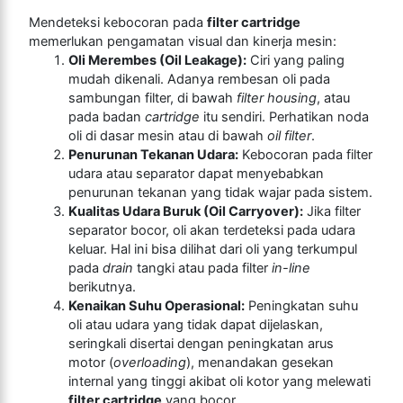
Mendeteksi kebocoran pada
filter cartridge
memerlukan pengamatan visual dan kinerja mesin:
Oli Merembes (Oil Leakage):
Ciri yang paling
mudah dikenali. Adanya rembesan oli pada
sambungan filter, di bawah
filter housing
, atau
pada badan
cartridge
itu sendiri. Perhatikan noda
oli di dasar mesin atau di bawah
oil filter
.
Penurunan Tekanan Udara:
Kebocoran pada filter
udara atau separator dapat menyebabkan
penurunan tekanan yang tidak wajar pada sistem.
Kualitas Udara Buruk (Oil Carryover):
Jika filter
separator bocor, oli akan terdeteksi pada udara
keluar. Hal ini bisa dilihat dari oli yang terkumpul
pada
drain
tangki atau pada filter
in-line
berikutnya.
Kenaikan Suhu Operasional:
Peningkatan suhu
oli atau udara yang tidak dapat dijelaskan,
seringkali disertai dengan peningkatan arus
motor (
overloading
), menandakan gesekan
internal yang tinggi akibat oli kotor yang melewati
filter cartridge
yang bocor.